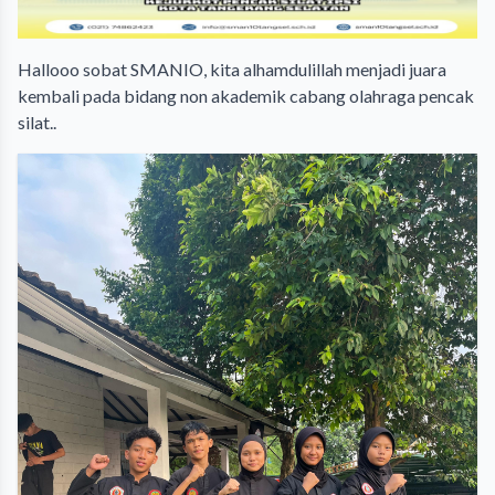
Hallooo sobat SMANIO, kita alhamdulillah menjadi juara
kembali pada bidang non akademik cabang olahraga pencak
silat..